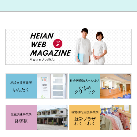
社会医療法人
へいあん
相談支援事業所
かもめ
ゆんたく
クリニック
就労移行支援
事業所
自立訓練事業所
就労プラザ
経塚苑
わく・わく