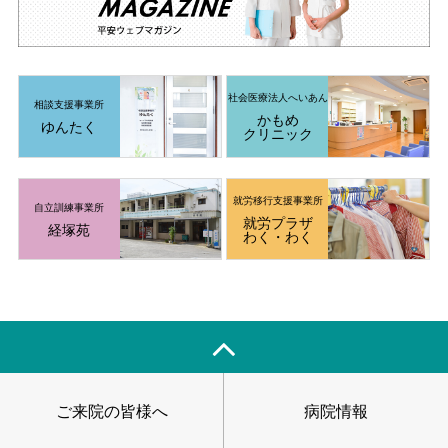
社会医療法人
へいあん
相談支援事業所
かもめ
ゆんたく
クリニック
就労移行支援
事業所
自立訓練事業所
就労プラザ
経塚苑
わく・わく
ご来院の皆様へ
病院情報