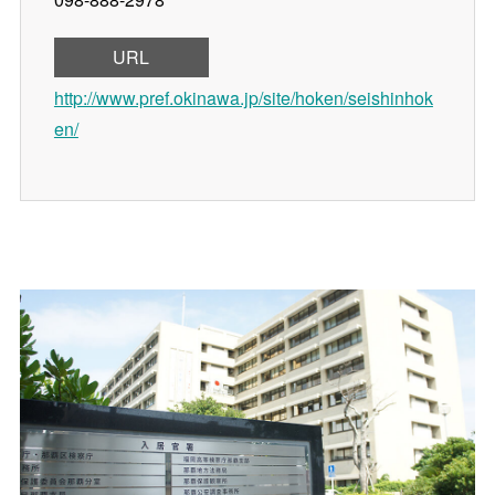
URL
http://www.pref.okinawa.jp/site/hoken/seishinhok
en/