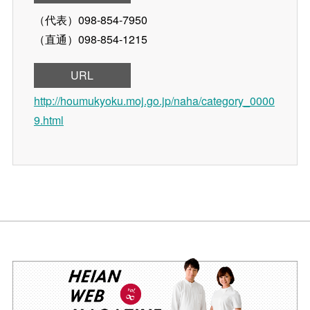
（代表）098-854-7950
（直通）098-854-1215
URL
http://houmukyoku.moj.go.jp/naha/category_0000
9.html