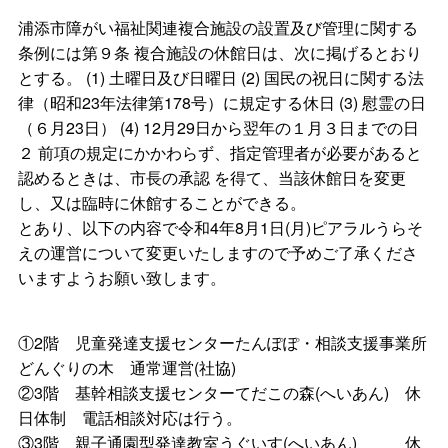
浦添市障がい福祉関連複合施設の設置及び管理に関する
条例には第９条 複合施設の休館日は、次に掲げるとおり
とする。 (1) 土曜日及び日曜日 (2) 国民の祝日に関する法
律（昭和23年法律第178号）に規定する休日 (3) 慰霊の日
（６月23日） (4) 12月29日から翌年の１月３日までの日
２ 前項の規定にかかわらず、指定管理者が必要があると
認めるときは、市長の承認 を得て、当該休館日を変更
し、又は臨時に休館することができる。
とあり、以下の内容で令和4年8月1日(月)ピアラルうらそ
えの運営について変更いたしますので予めご了承くださ
いますようお願い致します。
①2階 児童発達支援センターたんぽぽ・相談支援事業所
どんぐりの木 通常運営(社協)
②3階 基幹相談支援センターてだこの森(へいあん) 休
日体制 電話相談対応は行う。
③3階 親子通園型発達教室うぐいす(へいあん) 休