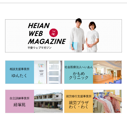
社会医療法人
へいあん
相談支援事業所
かもめ
ゆんたく
クリニック
就労移行支援
事業所
自立訓練事業所
就労プラザ
経塚苑
わく・わく